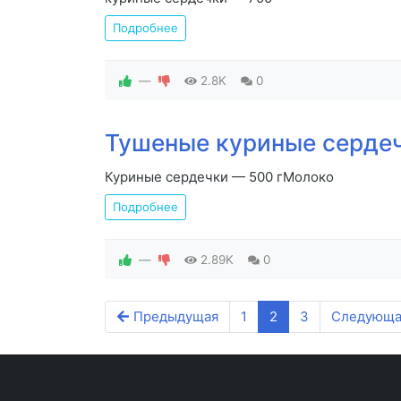
Подробнее
—
2.8K
0
Тушеные куриные серде
Куриные сердечки — 500 гМолоко
Подробнее
—
2.89K
0
Предыдущая
1
2
3
Следующа