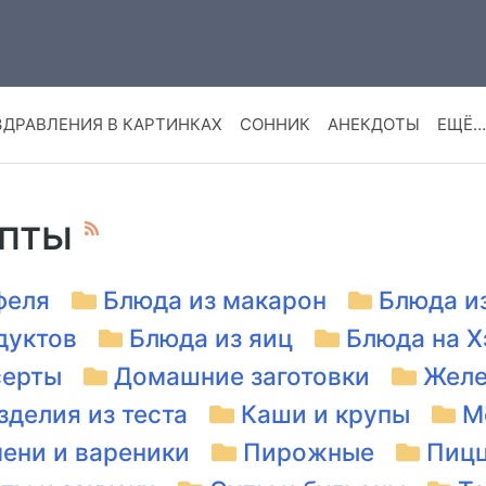
ЗДРАВЛЕНИЯ В КАРТИНКАХ
СОННИК
АНЕКДОТЫ
ЕЩЁ…
епты
феля
Блюда из макарон
Блюда и
дуктов
Блюда из яиц
Блюда на Х
серты
Домашние заготовки
Желе
зделия из теста
Каши и крупы
М
ени и вареники
Пирожные
Пиц