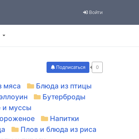
Войти
Подписаться
0
з мяса
Блюда из птицы
эллоуин
Бутерброды
 и муссы
ороженое
Напитки
ца
Плов и блюда из риса