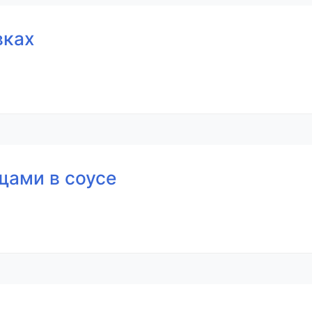
вках
щами в соусе