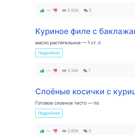
—
2.93K
0
Куриное филе с баклажа
масло растительное — 1 ст. л
Подробнее
—
3.14K
1
Слоёные косички с кури
Готовое слоеное тесто — по
Подробнее
—
2.65K
0