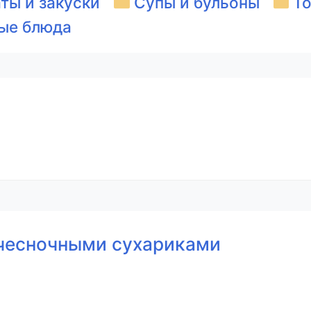
ты и закуски
Супы и бульоны
То
ые блюда
 чесночными сухариками