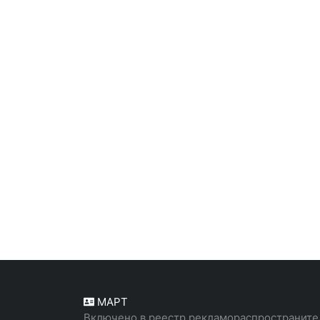
МАРТ
Включено в реестр рекламораспространите