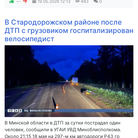
—
19.05.2026
12:13
483
0
В Стародорожском районе после
ДТП с грузовиком госпитализирован
велосипедист
В Минской области в ДТП за сутки пострадал один
человек, сообщили в УГАИ УВД Миноблисполкома.
Около 21:15 18 мая на 297-м км автодороги Р43 гр