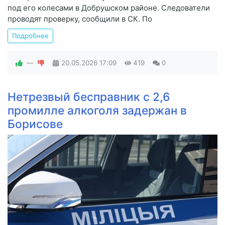
под его колесами в Добрушском районе. Следователи
проводят проверку, сообщили в СК. По
Подробнее
—
20.05.2026
17:09
419
0
Нетрезвый бесправник с 2,6
промилле алкоголя задержан в
Борисове