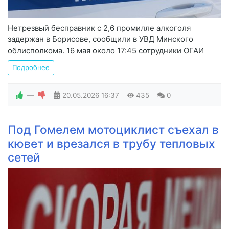
Нетрезвый бесправник с 2,6 промилле алкоголя
задержан в Борисове, сообщили в УВД Минского
облисполкома. 16 мая около 17:45 сотрудники ОГАИ
Подробнее
—
20.05.2026
16:37
435
0
Под Гомелем мотоциклист съехал в
кювет и врезался в трубу тепловых
сетей