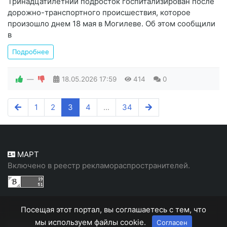
Тринадцатилетний подросток госпитализирован после
дорожно-транспортного происшествия, которое
произошло днем 18 мая в Могилеве. Об этом сообщили
в
Подробнее
—
18.05.2026
17:59
414
0
1
2
3
4
...
34
МАРТ
Включено в реестр рекламораспространителей.
Посещая этот портал, вы соглашаетесь с тем, что
мы используем файлы cookie.
Согласен
Белорусский, народный портал "Белн"
© 2026