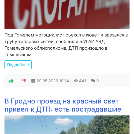
Под Гомелем мотоциклист съехал в кювет и врезался в
трубу тепловых сетей, сообщили в УГАИ УВД
Гомельского облисполкома. ДТП произошло в
Гомельском
Подробнее
—
20.05.2026
10:14
441
0
В Гродно проезд на красный свет
привел к ДТП: есть пострадавшие