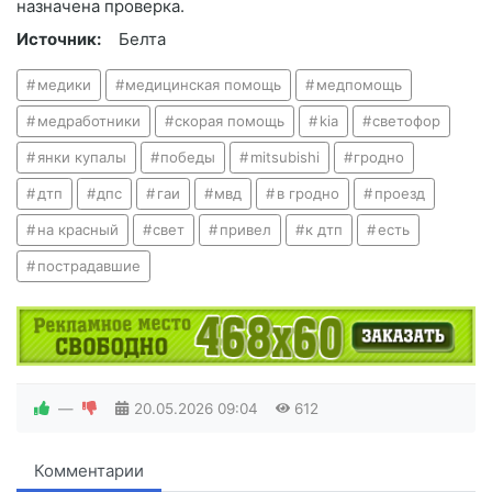
назначена проверка.
Источник:
Белта
медики
медицинская помощь
медпомощь
медработники
скорая помощь
kia
светофор
янки купалы
победы
mitsubishi
гродно
дтп
дпс
гаи
мвд
в гродно
проезд
на красный
свет
привел
к дтп
есть
пострадавшие
—
20.05.2026
09:04
612
Комментарии