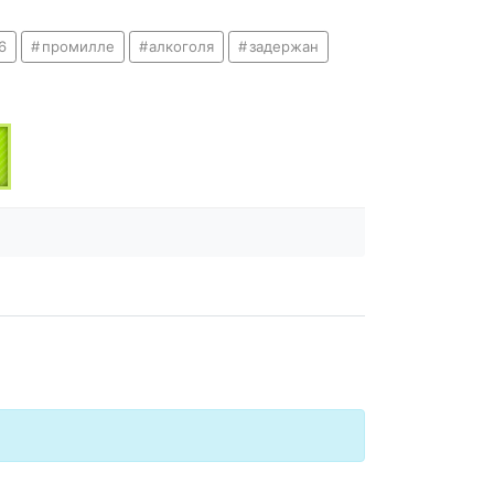
6
промилле
алкоголя
задержан