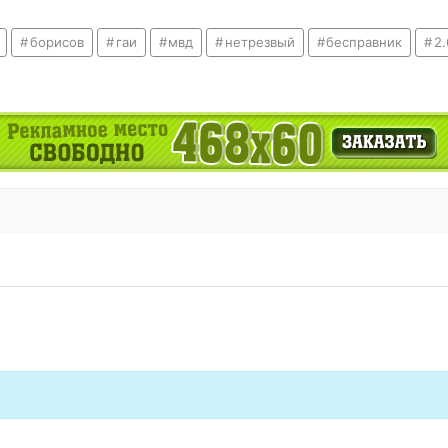
борисов
гаи
мвд
нетрезвый
бесправник
2.