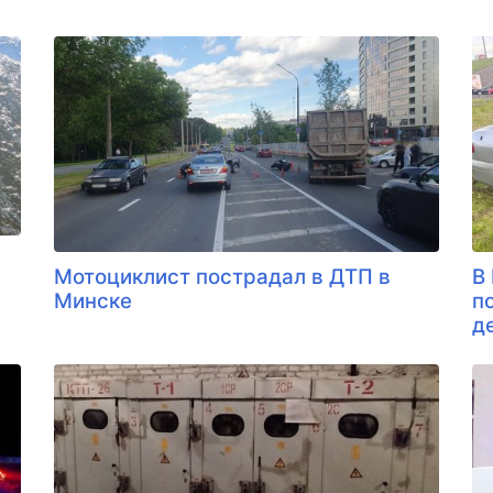
Мотоциклист пострадал в ДТП в
В
Минске
п
д