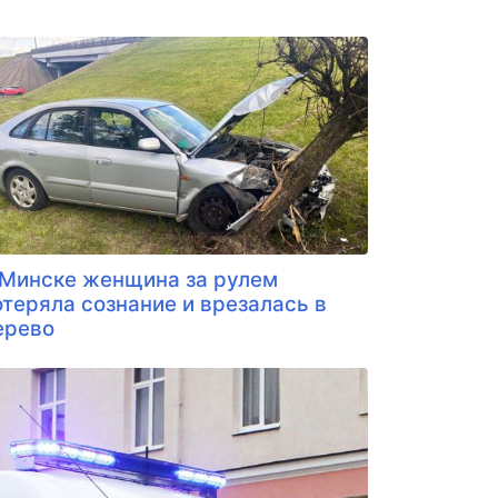
 Минске женщина за рулем
отеряла сознание и врезалась в
ерево