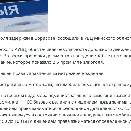
голя задержан в Борисове, сообщили в УВД Минского облис
овского РУВД, обеспечивая безопасность дорожного движен
а. Во время проверки документов поведение 40-летнего во
ние, которое показало 2,6 промилле алкоголя.
 лишен права управления за нетрезвое вождение.
истративные материалы, автомобиль помещен на охраняему
в нетрезвом виде мера административного взыскания зависит
 промилле — 100 базовых величин с лишением права занима
ишением права заниматься определенной деятельностью срок
находящемуся в состоянии опьянения, владелец автомобил
т 50 до 100 БВ с лишением права заниматься определенной д