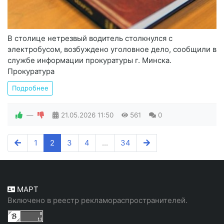
В столице нетрезвый водитель столкнулся с
электробусом, возбуждено уголовное дело, сообщили в
службе информации прокуратуры г. Минска.
Прокуратура
Подробнее
—
21.05.2026
11:50
561
0
1
2
3
4
...
34
МАРТ
Включено в реестр рекламораспространителей.