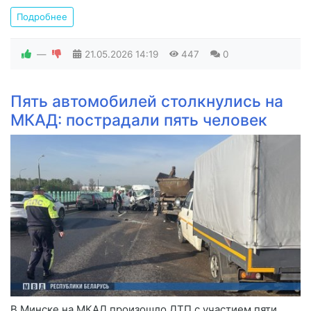
Подробнее
—
21.05.2026
14:19
447
0
Пять автомобилей столкнулись на
МКАД: пострадали пять человек
В Минске на МКАД произошло ДТП с участием пяти