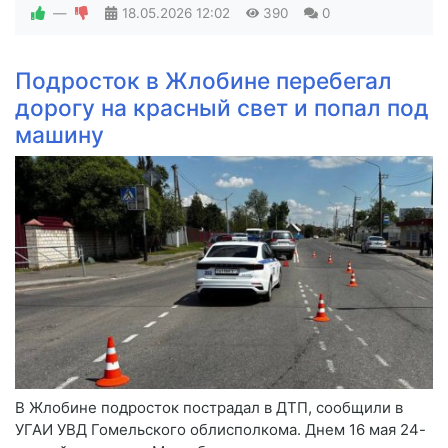
—
18.05.2026
12:02
390
0
Подросток в Жлобине перебегал
дорогу на красный свет и попал под
машину
В Жлобине подросток пострадал в ДТП, сообщили в
УГАИ УВД Гомельского облисполкома. Днем 16 мая 24-