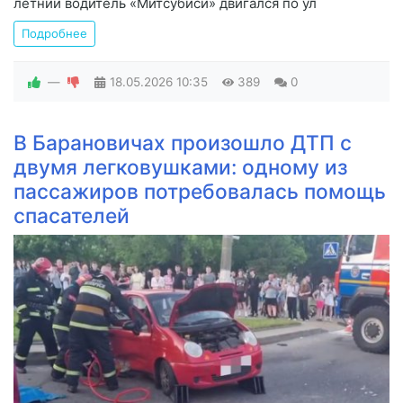
летний водитель «Митсубиси» двигался по ул
Подробнее
—
18.05.2026
10:35
389
0
В Барановичах произошло ДТП с
двумя легковушками: одному из
пассажиров потребовалась помощь
спасателей