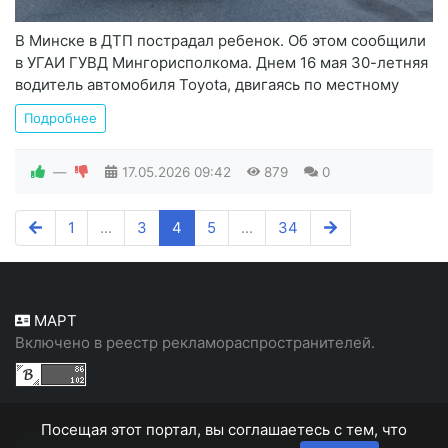
В Минске в ДТП пострадал ребенок. Об этом сообщили
в УГАИ ГУВД Мингорисполкома. Днем 16 мая 30-летняя
водитель автомобиля Toyota, двигаясь по местному
Подробнее
—
17.05.2026
09:42
879
0
1
...
3
4
5
...
34
МАРТ
Включено в реестр рекламораспространителей.
Посещая этот портал, вы соглашаетесь с тем, что