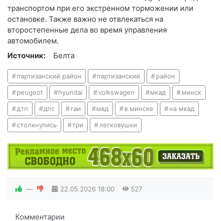
транспортом при его экстренном торможении или
остановке. Также важно не отвлекаться на
второстепенные дела во время управления
автомобилем.
Источник:
Белта
партизанский район
партизанский
район
peugeot
hyundai
volkswagen
мкад
минск
дтп
дпс
гаи
мвд
в минске
на мкад
столкнулись
три
легковушки
—
22.05.2026
18:00
527
Комментарии