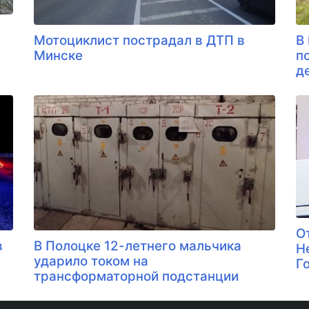
Мотоциклист пострадал в ДТП в
В
Минске
п
д
О
в
В Полоцке 12-летнего мальчика
Н
ударило током на
Г
трансформаторной подстанции