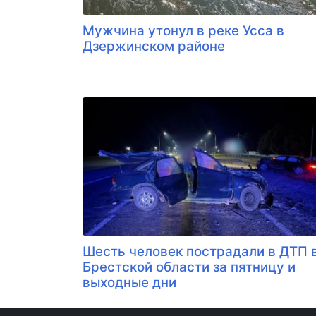
Мужчина утонул в реке Усса в
Дзержинском районе
Шесть человек пострадали в ДТП 
Брестской области за пятницу и
выходные дни