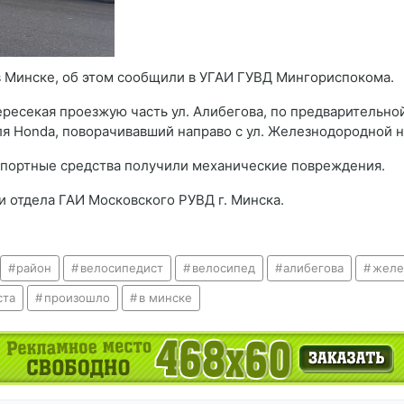
 Минске, об этом сообщили в УГАИ ГУВД Мингориспокома.
ересекая проезжую часть ул. Алибегова, по предварительно
я Honda, поворачивавший направо с ул. Железнодородной на
нспортные средства получили механические повреждения.
и отдела ГАИ Московского РУВД г. Минска.
район
велосипедист
велосипед
алибегова
желе
ста
произошло
в минске