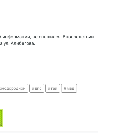
й информации, не спешился. Впоследствии
 ул. Алибегова.
знодородной
дпс
гаи
мвд