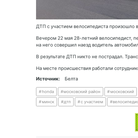
ДТП с участием велосипедиста произошло в
Вечером 22 мая 28-летний велосипедист, п
на него совершил наезд водитель автомобил
В результате ДТП никто не пострадал. Тра
На месте происшествия работали сотрудник
Источник:
Белта
honda
московский район
московский
минск
дтп
с участием
велосипеди