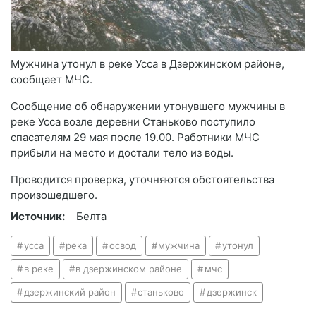
Мужчина утонул в реке Усса в Дзержинском районе,
сообщает МЧС.
Сообщение об обнаружении утонувшего мужчины в
реке Усса возле деревни Станьково поступило
спасателям 29 мая после 19.00. Работники МЧС
прибыли на место и достали тело из воды.
Проводится проверка, уточняются обстоятельства
произошедшего.
Источник:
Белта
усса
река
освод
мужчина
утонул
в реке
в дзержинском районе
мчс
дзержинский район
станьково
дзержинск