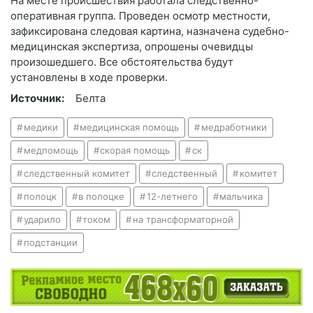
На месте происшествия работала следственно-
оперативная группа. Проведен осмотр местности,
зафиксирована следовая картина, назначена судебно-
медицинская экспертиза, опрошены очевидцы
произошедшего. Все обстоятельства будут
установлены в ходе проверки.
Источник:
Белта
медики
медицинская помощь
медработники
медпомощь
скорая помощь
ск
следственный комитет
следственный
комитет
полоцк
в полоцке
12-летнего
мальчика
ударило
током
на трансформаторной
подстанции