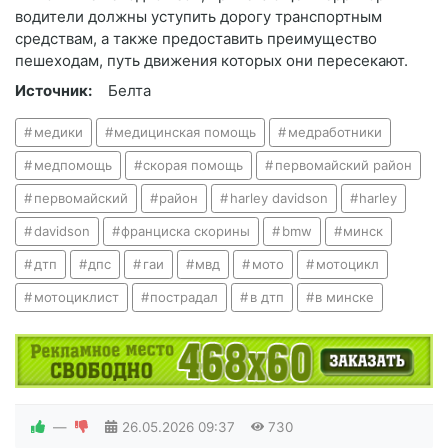
водители должны уступить дорогу транспортным
средствам, а также предоставить преимущество
пешеходам, путь движения которых они пересекают.
Источник:
Белта
медики
медицинская помощь
медработники
медпомощь
скорая помощь
первомайский район
первомайский
район
harley davidson
harley
davidson
франциска скорины
bmw
минск
дтп
дпс
гаи
мвд
мото
мотоцикл
мотоциклист
пострадал
в дтп
в минске
—
26.05.2026
09:37
730