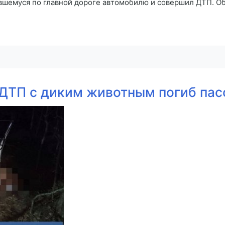
авшемуся по главной дороге автомобилю и совершил ДТП. О
 ДТП с диким животным погиб па