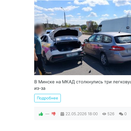
В Минске на МКАД столкнулись три легкову
из-за
Подробнее
—
22.05.2026
18:00
526
0