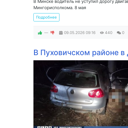
В Минске водитель не уступил дорогу двиг
Мингорисполкома. 8 мая
Подробнее
—
09.05.2026
09:16
440
0
В Пуховичском районе в