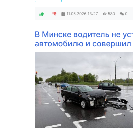
—
11.05.2026
13:27
580
0
В Минске водитель не ус
автомобилю и совершил