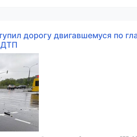
тупил дорогу двигавшемуся по гл
 ДТП