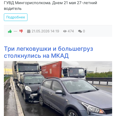
ГУВД Мингорисполкома. Днем 21 мая 27-летний
водитель
Подробнее
—
21.05.2026
14:19
474
0
Три легковушки и большегруз
столкнулись на МКАД