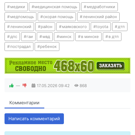
медики
медицинская помощь
медработники
медпомощь
скорая помощь
ленинский район
ленинский
район
маяковского
toyota
дтп
дпс
гаи
мвд
минск
в минске
в дтп
пострадал
ребенок
—
17.05.2026
09:42
868
Комментарии
Написать комментарий