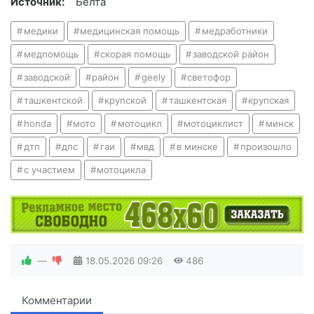
Источник:
Белта
медики
медицинская помощь
медработники
медпомощь
скорая помощь
заводской район
заводской
район
geely
светофор
ташкентской
крупской
ташкентская
крупская
honda
мото
мотоцикл
мотоциклист
минск
дтп
дпс
гаи
мвд
в минске
произошло
с участием
мотоцикла
—
18.05.2026
09:26
486
Комментарии