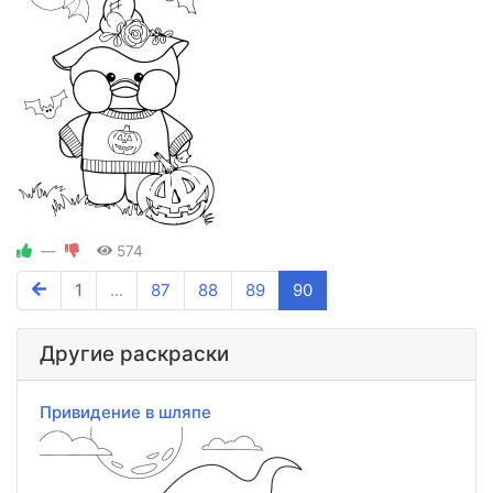
—
574
1
...
87
88
89
90
Другие раскраски
Привидение в шляпе