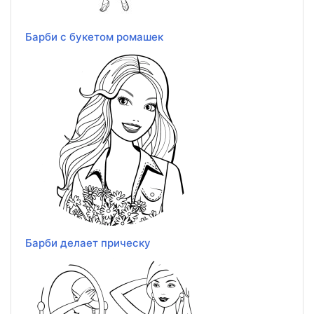
Барби с букетом ромашек
Барби делает прическу