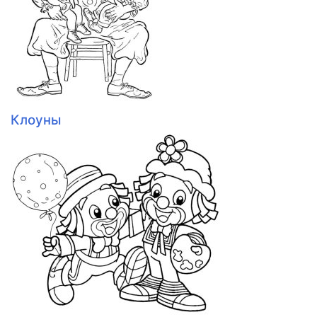
Клоуны