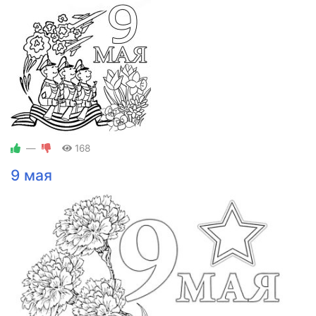
—
168
9 мая