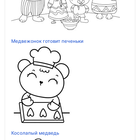
Медвежонок готовит печеньки
Косолапый медведь