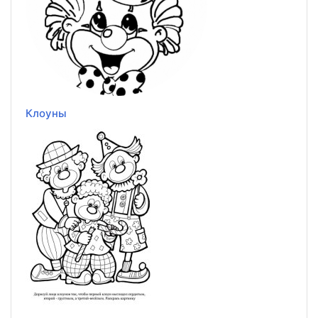
Клоуны