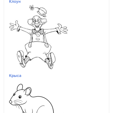
Клоун
Крыса