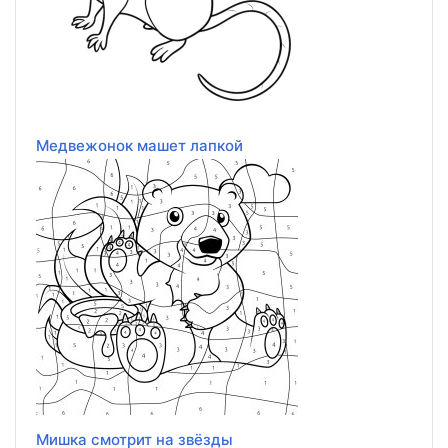
Медвежонок машет лапкой
Мишка смотрит на звёзды