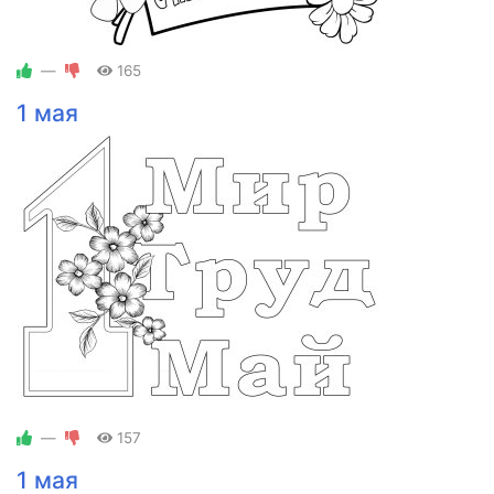
—
165
1 мая
—
157
1 мая