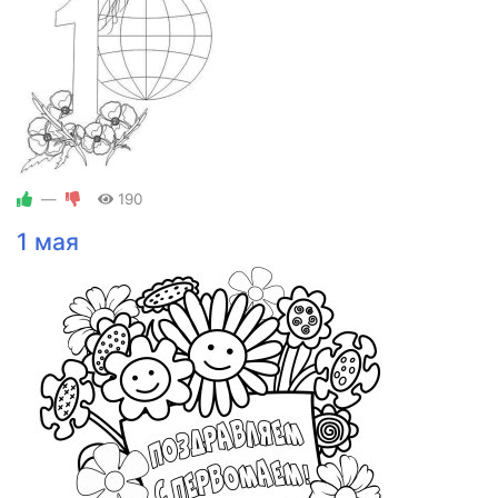
—
190
1 мая