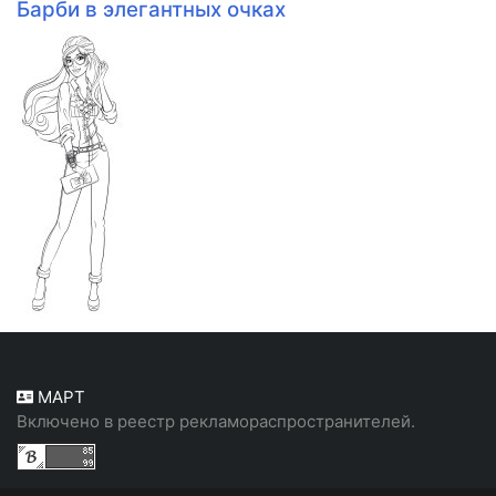
Барби в элегантных очках
МАРТ
Включено в реестр рекламораспространителей.