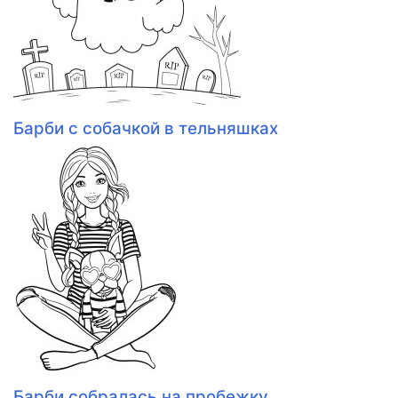
Барби с собачкой в тельняшках
Барби собралась на пробежку