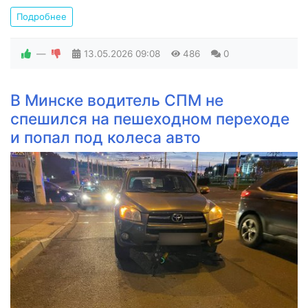
Подробнее
—
13.05.2026
09:08
486
0
В Минске водитель СПМ не
спешился на пешеходном переходе
и попал под колеса авто