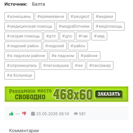
Источник:
Белта
конюшаны
еремеевичи
peugeot
медики
медицинская помощь
медработники
медпомощь
скорая помощь
дтп
дпс
гаи
мвд
лидский район
лидский
район
в лидском районе
в лидском
районе
опрокинулась
легковушка
ее
пассажир
в больнице
—
25.05.2026
09:14
581
Комментарии