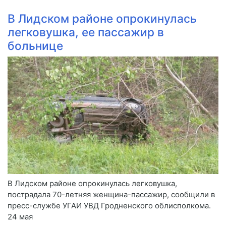
В Лидском районе опрокинулась
легковушка, ее пассажир в
больнице
В Лидском районе опрокинулась легковушка,
пострадала 70-летняя женщина-пассажир, сообщили в
пресс-службе УГАИ УВД Гродненского облисполкома.
24 мая