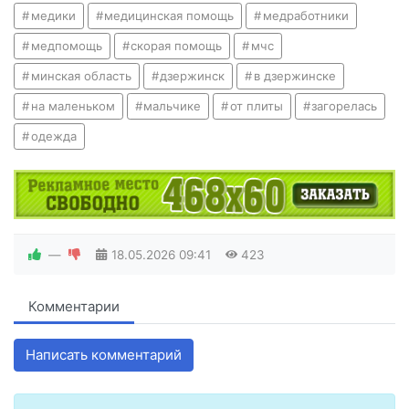
медики
медицинская помощь
медработники
медпомощь
скорая помощь
мчс
минская область
дзержинск
в дзержинске
на маленьком
мальчике
от плиты
загорелась
одежда
—
18.05.2026
09:41
423
Комментарии
Написать комментарий