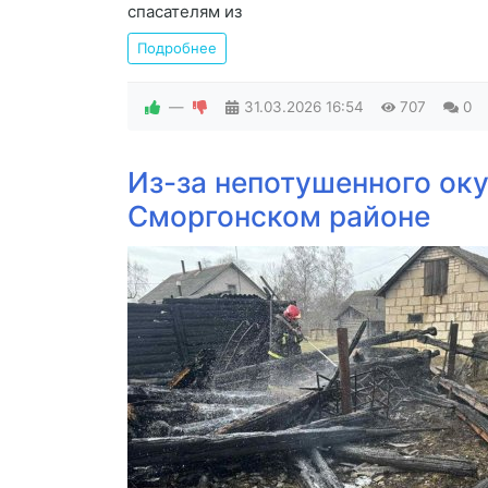
спасателям из
Подробнее
—
31.03.2026
16:54
707
0
Из-за непотушенного оку
Сморгонском районе