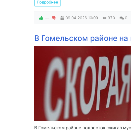
Подробнее
—
09.04.2026
10:09
370
0
В Гомельском районе на 
В Гомельском районе подросток сжигал мус