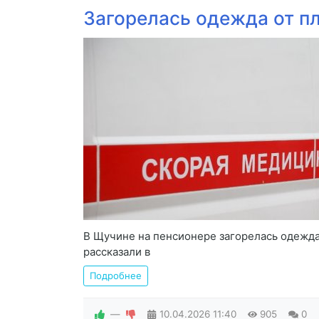
Загорелась одежда от п
В Щучине на пенсионере загорелась одежда
рассказали в
Подробнее
—
10.04.2026
11:40
905
0