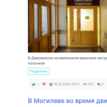
В Дзержинске на маленьком мальчике загор
получили
Подробнее
—
18.05.2026
09:41
420
0
В Могилеве во время дв