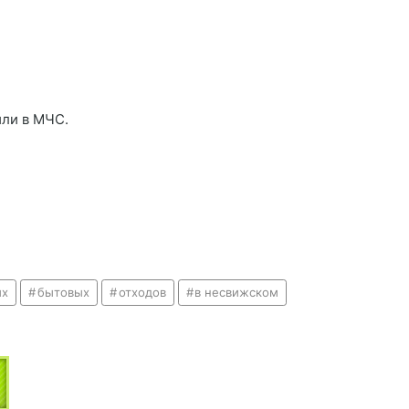
или в МЧС.
ых
бытовых
отходов
в несвижском