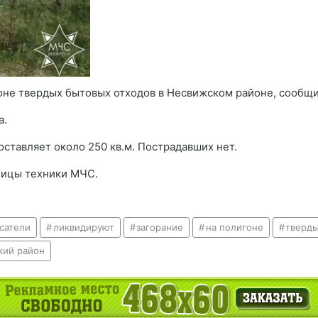
оне твердых бытовых отходов в Несвижском районе, сообщ
а.
ставляет около 250 кв.м. Пострадавших нет.
ницы техники МЧС.
сатели
ликвидируют
загорание
на полигоне
тверд
кий район