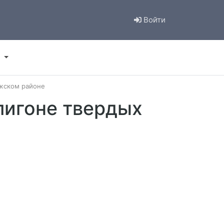
Войти
ижском районе
лигоне твердых