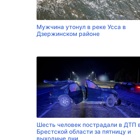
Мужчина утонул в реке Усса в
Дзержинском районе
Шесть человек пострадали в ДТП 
Брестской области за пятницу и
выходные дни