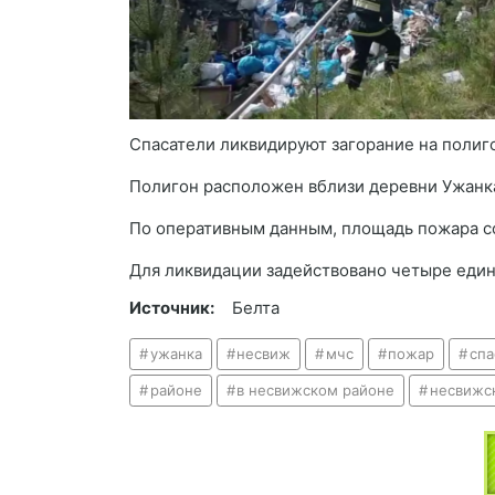
Спасатели ликвидируют загорание на полиг
Полигон расположен вблизи деревни Ужанк
По оперативным данным, площадь пожара со
Для ликвидации задействовано четыре еди
Источник:
Белта
ужанка
несвиж
мчс
пожар
спа
районе
в несвижском районе
несвижс