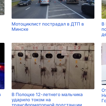
Мотоциклист пострадал в ДТП в
В
Минске
п
д
О
в
В Полоцке 12-летнего мальчика
Н
ударило током на
Г
трансформаторной подстанции