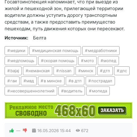
Госавтоинспекция напоминает, что при выезде из
жилой и пешеходной зон, прилегающей территории
водители должны уступить дорогу транспортным
средствам, а также предоставить преимущество
пешеходам, путь движения которых они пересекают.
Источник:
Белта
медики
медицинская помощь
медработники
медпомощь
скорая помощь
мото
мопед
bajaj
неманская
nissan
минск
дтп
дпс
гаи
мвд
в минске
в дтп
пострадал
несовершеннолетний
водитель
мопеда
—
16.05.2026
15:44
672