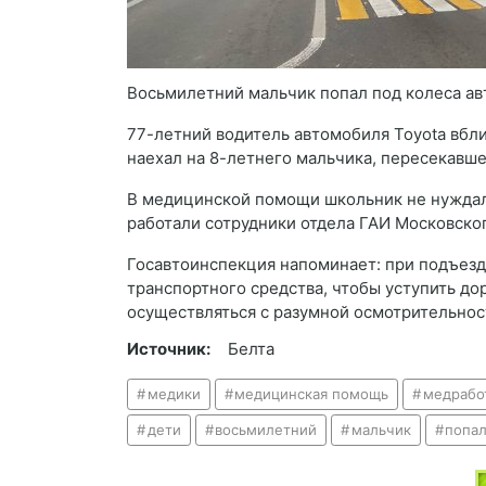
Восьмилетний мальчик попал под колеса ав
77-летний водитель автомобиля Toyota вбл
наехал на 8-летнего мальчика, пересекавш
В медицинской помощи школьник не нуждал
работали сотрудники отдела ГАИ Московско
Госавтоинспекция напоминает: при подъезд
транспортного средства, чтобы уступить д
осуществляться с разумной осмотрительнос
Источник:
Белта
медики
медицинская помощь
медрабо
дети
восьмилетний
мальчик
попа