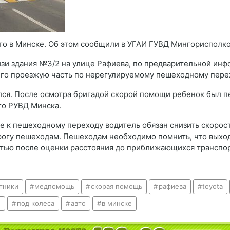
то в Минске. Об этом сообщили в УГАИ ГУВД Мингорисполк
изи здания №3/2 на улице Рафиева, по предварительной ин
его проезжую часть по нерегулируемому пешеходному перех
ся. После осмотра бригадой скорой помощи ребенок был п
го РУВД Минска.
е к пешеходному переходу водитель обязан снизить скорост
орогу пешеходам. Пешеходам необходимо помнить, что выхо
тью после оценки расстояния до приближающихся транспорт
тники
медпомощь
скорая помощь
рафиева
toyota
л
под колеса
авто
в минске