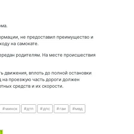
ома.
формации, не предоставил преимущество и
оду на самокате.
ередан родителям. На месте происшествия
ь движения, вплоть до полной остановки
д на проезжую часть дороги должен
ных средств и их скорости.
минск
дтп
дпс
гаи
мвд