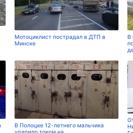
Мотоциклист пострадал в ДТП в
В
Минске
п
д
О
в
В Полоцке 12-летнего мальчика
Н
ударило током на