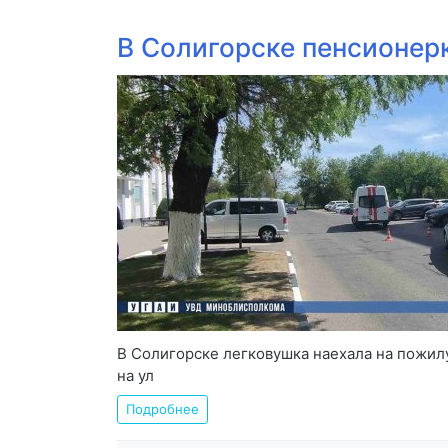
В Солигорске пенсионерк
В Солигорске легковушка наехала на пожил
на ул
Подробнее