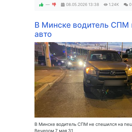
—
08.05.2026
13:38
1.24K
0
В Минске водитель СПМ 
авто
В Минске водитель СПМ не спешился на пеш
Вечером 7 мая 31