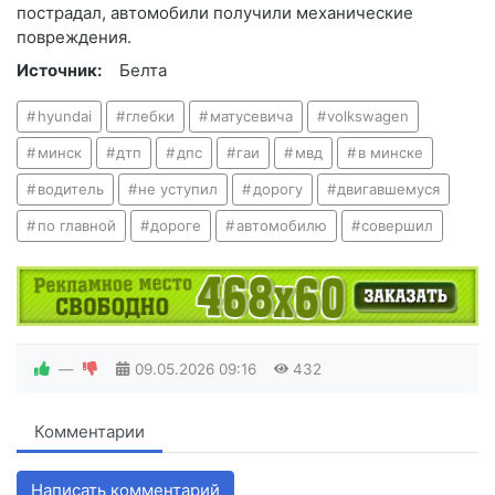
пострадал, автомобили получили механические
повреждения.
Источник:
Белта
hyundai
глебки
матусевича
volkswagen
минск
дтп
дпс
гаи
мвд
в минске
водитель
не уступил
дорогу
двигавшемуся
по главной
дороге
автомобилю
совершил
—
09.05.2026
09:16
432
Комментарии
Написать комментарий