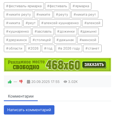
фестиваль-ярмарка
фестиваль
ярмарка
никите реуту
никите
реуту
никита реут
никита
реут
алексей кушнаренко
алексей
кушнаренко
заславль
дожинки
дажынкi
дзержинск
столицей
дажынак
минской
области
2026
год
в 2026 году
станет
—
20.09.2025
17:55
3.02K
Комментарии
Написать комментарий