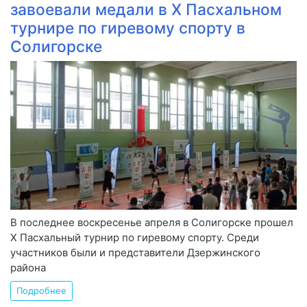
завоевали медали в Х Пасхальном
турнире по гиревому спорту в
Солигорске
В последнее воскресенье апреля в Солигорске прошел
Х Пасхальный турнир по гиревому спорту. Среди
участников были и представители Дзержинского
района
Подробнее