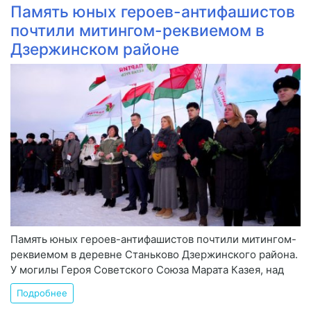
Память юных героев-антифашистов
почтили митингом-реквиемом в
Дзержинском районе
Память юных героев-антифашистов почтили митингом-
реквиемом в деревне Станьково Дзержинского района.
У могилы Героя Советского Союза Марата Казея, над
Подробнее