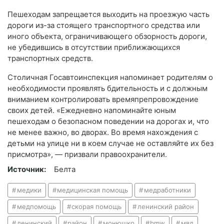
Пешеходам запрещается выходить на проезжую часть
дороги из-за стоящего транспортного средства или
иного объекта, ограничивающего обзорность дороги,
не убедившись в отсутствии приближающихся
транспортных средств.
Столичная Госавтоинспекция напоминает родителям о
необходимости проявлять бдительность и с должным
вниманием контролировать времяпрепровождение
своих детей. «Ежедневно напоминайте юным
пешеходам о безопасном поведении на дорогах и, что
не менее важно, во дворах. Во время нахождения с
детьми на улице ни в коем случае не оставляйте их без
присмотра», — призвали правоохранители.
Источник:
Белта
медики
медицинская помощь
медработники
медпомощь
скорая помощь
ленинский район
ленинский
район
монюшко
bmw
мвд