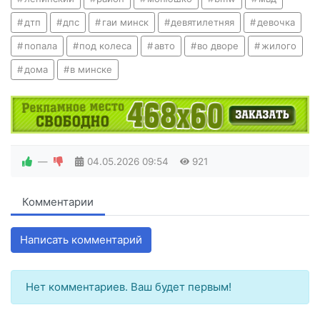
дтп
дпс
гаи минск
девятилетняя
девочка
попала
под колеса
авто
во дворе
жилого
дома
в минске
—
04.05.2026
09:54
921
Комментарии
Написать комментарий
Нет комментариев. Ваш будет первым!