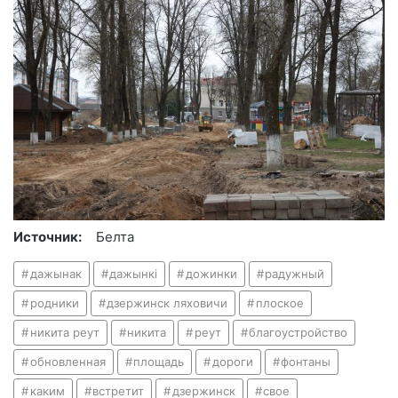
Источник:
Белта
дажынак
дажынкі
дожинки
радужный
родники
дзержинск ляховичи
плоское
никита реут
никита
реут
благоустройство
обновленная
площадь
дороги
фонтаны
каким
встретит
дзержинск
свое