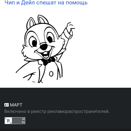
Чип и Дейл спешат на помощь
МАРТ
Включено в реестр рекламораспространителей.