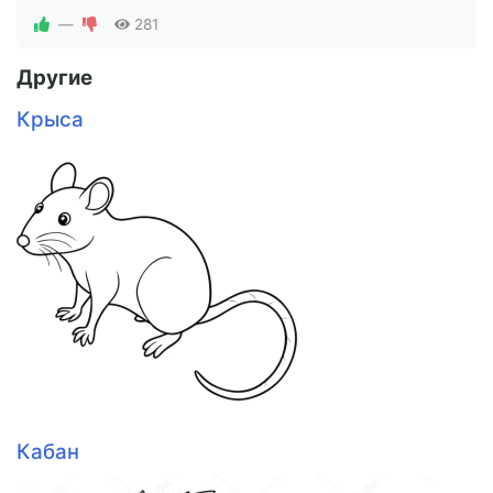
—
281
Другие
Крыса
Кабан