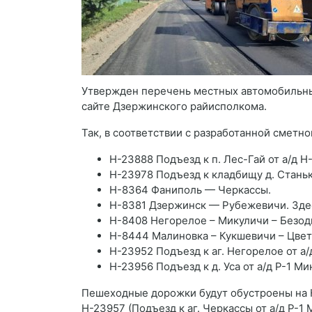
Утвержден перечень местных автомобильных
сайте Дзержинского райисполкома.
Так, в соответствии с разработанной сметно
Н-23888 Подъезд к п. Лес-Гай от а/д
Н-23978 Подъезд к кладбищу д. Станьк
Н-8364 Фаниполь — Черкассы.
Н-8381 Дзержинск — Рубежевичи. Зде
Н-8408 Негорелое – Микуличи – Безод
Н-8444 Малиновка – Кукшевичи – Цвет
Н-23952 Подъезд к аг. Негорелое от а/
Н-23956 Подъезд к д. Уса от а/д Р-1 М
Пешеходные дорожки будут обустроены на Н-
Н-23957 (Подъезд к аг. Черкассы от а/д Р-1 