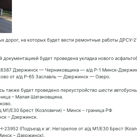
 дорог, на которых будет вести ремонтные работы ДРСУ-210
й документацией будет проведена укладка нового асфальтобе
 Н-8387 Дзержинск — Черниковщина — а/д Р-1 Минск-Дзержи
ово от а/д Р-65 Заславль — Дзержинск — Озеро.
сь также будет проведено
переустройство шести автобусны
ница – Малая Шатановщина.
ково.
д М1/Е30 Брест (Козловичи) – Минск – граница РФ
инск – Дзержинск.
23952 (Подъезд к аг. Негорелое от а/д М1/Е30 Брест (Козло
Минск – Дзержинск).