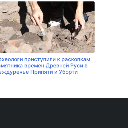
рхеологи приступили к раскопкам
амятника времен Древней Руси в
еждуречье Припяти и Уборти