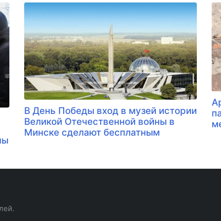
А
В День Победы вход в музей истории
п
Великой Отечественной войны в
м
Минске сделают бесплатным
ны
лей.