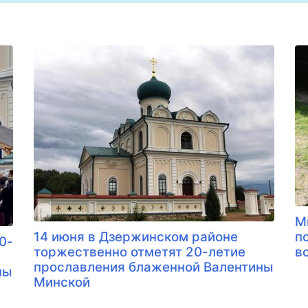
М
п
14 июня в Дзержинском районе
0-
в
торжественно отметят 20-летие
прославления блаженной Валентины
ны
Минской