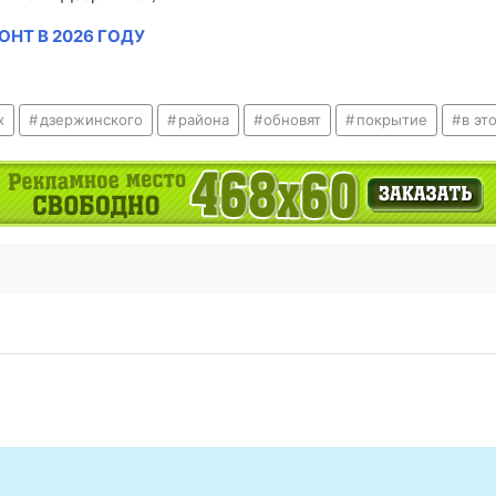
ОНТ В 2026 ГОДУ
х
дзержинского
района
обновят
покрытие
в эт