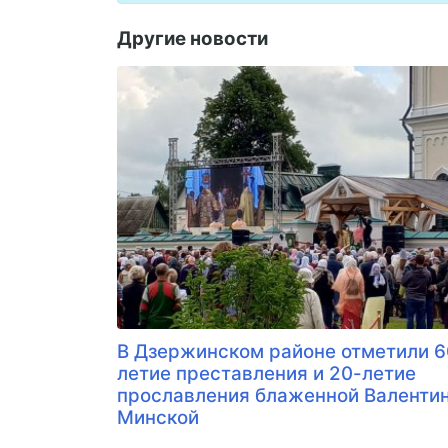
Другие новости
В Дзержинском районе отметили 6
летие преставления и 20-летие
прославления блаженной Валенти
Минской