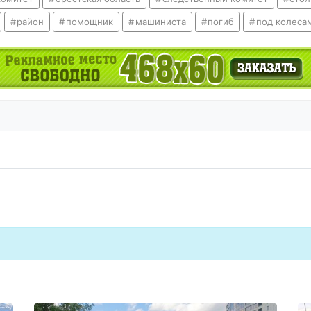
район
помощник
машиниста
погиб
под колеса