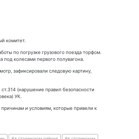
ый комитет.
боты по погрузке грузового поезда торфом.
а под колесами первого полувагона.
мотр, зафиксировали следовую картину,
 ст.314 (нарушение правил безопасности
века) УК.
 причинам и условиям, которые привели к
ин
в столинском районе
в столинском