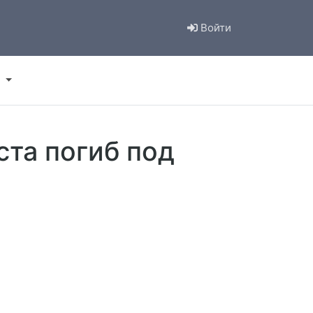
Войти
та погиб под