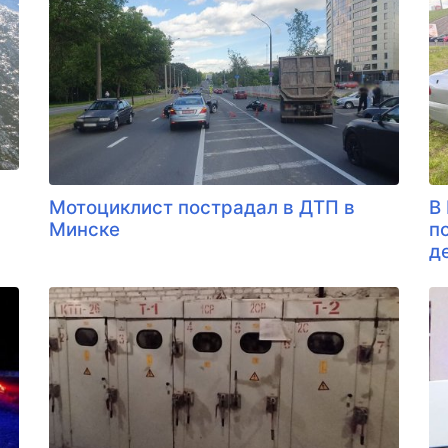
Мотоциклист пострадал в ДТП в
В
Минске
п
д