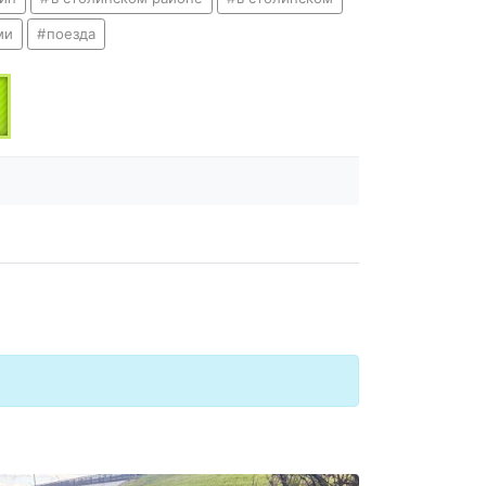
ми
поезда