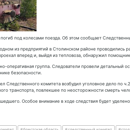
погиб под колесами поезда. Об этом сообщает Следственн
 одном из предприятий в Столинском районе проводились ра
проехал вперед и, выйдя из тепловоза, обнаружил помощник
но-оперативная группа. Следователи провели детальный ос
нике безопасности.
ел Следственного комитета возбудил уголовное дело по ч.2
го транспорта, повлекшее по неосторожности смерть чело
ошедшего. Особое внимание в ходе следствия будет уделено
комитет
брестская область
следственный комитет
стол