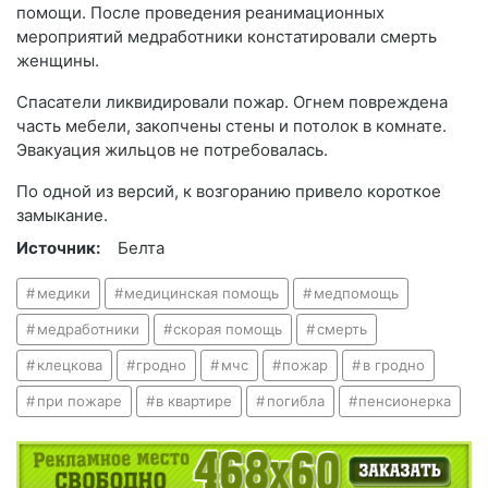
помощи. После проведения реанимационных
мероприятий медработники констатировали смерть
женщины.
Спасатели ликвидировали пожар. Огнем повреждена
часть мебели, закопчены стены и потолок в комнате.
Эвакуация жильцов не потребовалась.
По одной из версий, к возгоранию привело короткое
замыкание.
Источник:
Белта
медики
медицинская помощь
медпомощь
медработники
скорая помощь
смерть
клецкова
гродно
мчс
пожар
в гродно
при пожаре
в квартире
погибла
пенсионерка