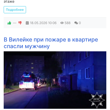
этаже
Подробнее
—
18.05.2026
10:06
588
0
В Вилейке при пожаре в квартире
спасли мужчину