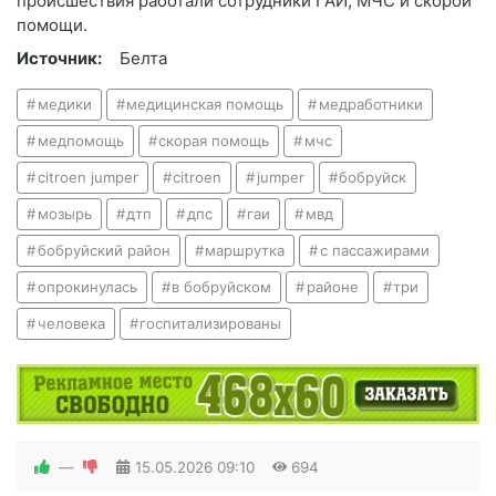
происшествия работали сотрудники ГАИ, МЧС и скорой
помощи.
Источник:
Белта
медики
медицинская помощь
медработники
медпомощь
скорая помощь
мчс
citroen jumper
citroen
jumper
бобруйск
мозырь
дтп
дпс
гаи
мвд
бобруйский район
маршрутка
с пассажирами
опрокинулась
в бобруйском
районе
три
человека
госпитализированы
—
15.05.2026
09:10
694