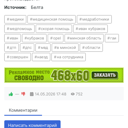
Источник:
Белта
медики
медицинская помощь
медработники
медпомощь
скорая помощь
иван кубраков
иван
кубраков
opel
минская область
гаи
дтп
дпс
мвд
в минской
области
совершен
наезд
на сотрудника
—
14.05.2026
17:48
752
Комментарии
Написать комментарий