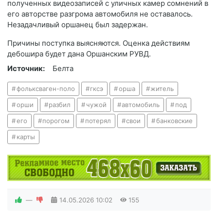
полученных видеозаписей с уличных камер сомнений в
его авторстве разгрома автомобиля не оставалось.
Незадачливый оршанец был задержан.
Причины поступка выясняются. Оценка действиям
дебошира будет дана Оршанским РУВД.
Источник:
Белта
фольксваген-поло
гксэ
орша
житель
орши
разбил
чужой
автомобиль
под
его
порогом
потерял
свои
банковские
карты
—
14.05.2026
10:02
155