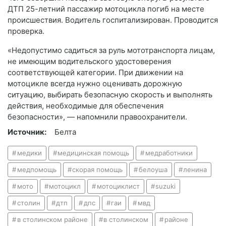
ДТП 25-летний пассажир мотоцикла погиб на месте
происшествия. Водитель госпитализирован. Проводится
проверка.
«Недопустимо садиться за руль мототранспорта лицам,
не имеющим водительского удостоверения
соответствующей категории. При движении на
мотоцикле всегда нужно оценивать дорожную
ситуацию, выбирать безопасную скорость и выполнять
действия, необходимые для обеспечения
безопасности», — напомнили правоохранители.
Источник:
Белта
медики
медицинская помощь
медработники
медпомощь
скорая помощь
белоуша
ленина
мото
мотоцикл
мотоциклист
suzuki
столин
дтп
дпс
гаи
мвд
в столинском районе
в столинском
районе