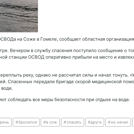
ОСВОДа на Соже в Гомеле, сообщает областная организаци
ре. Вечером в службу спасения поступило сообщение о том,
ной станции ОСВОД оперативно прибыли на место и извлекли
ереплыть реку, однако не рассчитал силы и начал тонуть. «
ией. Спасенных передали бригаде скорой медицинской пом
 воде.
т соблюдать все меры безопасности при отдыхе на воде.
рень
бросился
в сож
спасать
друга
но начал