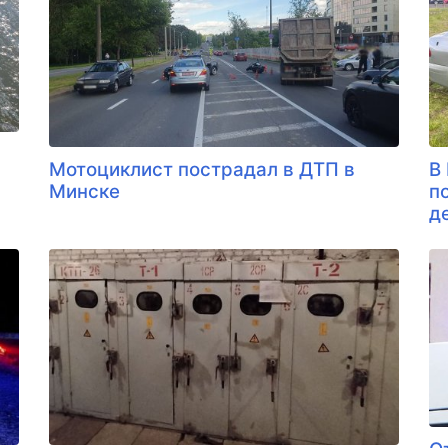
Мотоциклист пострадал в ДТП в
В
Минске
п
д