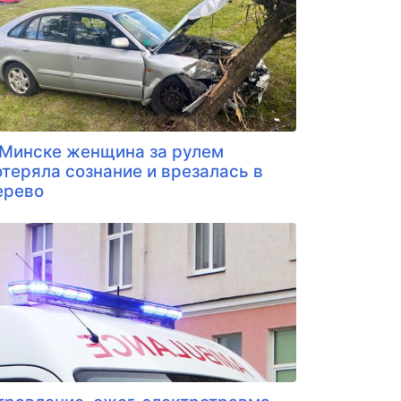
 Минске женщина за рулем
отеряла сознание и врезалась в
ерево