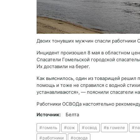
Двоих тонувших мужчин спасли работники 
Инцидент произошел 8 мая в областном цент
Спасатели Гомельской городской спасатель
Их доставили на берег.
Как выяснилось, один из товарищей решил п
помощь и тоже не справился с водной стих
устанавливаются», — пояснили спасатели на
Работники ОСВОДа настоятельно рекомендую
Источник:
Белта
гомель
сож
освод
в гомеле
па
работники
освода