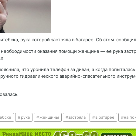
тебска, рука которой застряла в батарее. Об этом сообщи
о необходимости оказания помощи женщине — ее рука застр
е.
снила, что уронила телефон за диван, а когда попыталась 
 ручного гидравлического аварийно-спасательного инстру
овалась.
тебске
рука
женщины
застряла
в батарее
на по