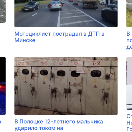
Мотоциклист пострадал в ДТП в
В
Минске
п
д
О
в
В Полоцке 12-летнего мальчика
Н
ударило током на
Г