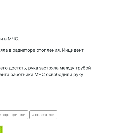
ли в МЧС.
яла в радиаторе отопления. Инцидент
его достать, рука застряла между трубой
мента работники МЧС освободили руку
мощь пришли
спасатели