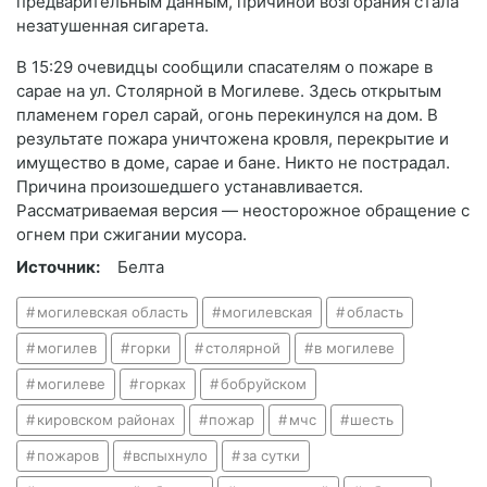
предварительным данным, причиной возгорания стала
незатушенная сигарета.
В 15:29 очевидцы сообщили спасателям о пожаре в
сарае на ул. Столярной в Могилеве. Здесь открытым
пламенем горел сарай, огонь перекинулся на дом. В
результате пожара уничтожена кровля, перекрытие и
имущество в доме, сарае и бане. Никто не пострадал.
Причина произошедшего устанавливается.
Рассматриваемая версия — неосторожное обращение с
огнем при сжигании мусора.
Источник:
Белта
могилевская область
могилевская
область
могилев
горки
столярной
в могилеве
могилеве
горках
бобруйском
кировском районах
пожар
мчс
шесть
пожаров
вспыхнуло
за сутки