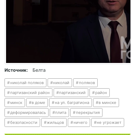
Источник:
Белта
николай поляков
николай
поляков
партизанский район
партизанский
район
минск
в доме
на ул. багратиона
в минске
деформировалась
плита
перекрытия
безопасности
жильцов
ничего
не угрожает