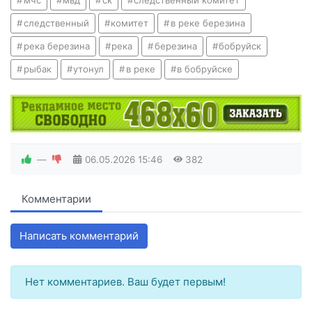
мчс
мвд
ск
следственный комитет
следственный
комитет
в реке березина
река березина
река
березина
бобруйск
рыбак
утонул
в реке
в бобруйске
—
06.05.2026
15:46
382
Комментарии
Написать комментарий
Нет комментариев. Ваш будет первым!